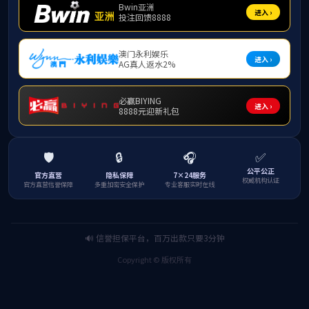
量。下一步，公司将以本次获奖
发展注入动能。